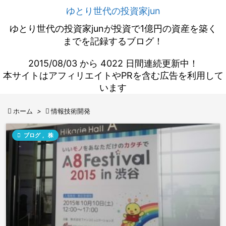
ゆとり世代の投資家jun
ゆとり世代の投資家junが投資で1億円の資産を築く
までを記録するブログ！
2015/08/03 から 4022 日間連続更新中！
本サイトはアフィリエイトやPRを含む広告を利用して
います

ホーム
>

情報技術開発

ブログ
,
株