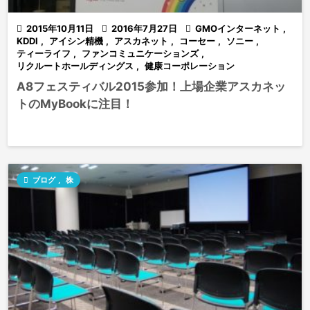

2015年10月11日

2016年7月27日

GMOインターネット
,
KDDI
,
アイシン精機
,
アスカネット
,
コーセー
,
ソニー
,
ティーライフ
,
ファンコミュニケーションズ
,
リクルートホールディングス
,
健康コーポレーション
A8フェスティバル2015参加！上場企業アスカネッ
トのMyBookに注目！

ブログ
,
株