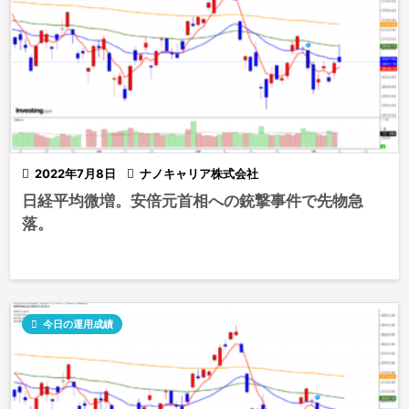

2022年7月8日

ナノキャリア株式会社
日経平均微増。安倍元首相への銃撃事件で先物急
落。

今日の運用成績