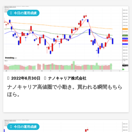

今日の運用成績

2022年6月30日

ナノキャリア株式会社
ナノキャリア高値圏で小動き。買われる瞬間もちら
ほら。

今日の運用成績