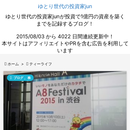
ゆとり世代の投資家jun
ゆとり世代の投資家junが投資で1億円の資産を築く
までを記録するブログ！
2015/08/03 から 4022 日間連続更新中！
本サイトはアフィリエイトやPRを含む広告を利用して
います

ホーム
>

ティーライフ

ブログ
,
株