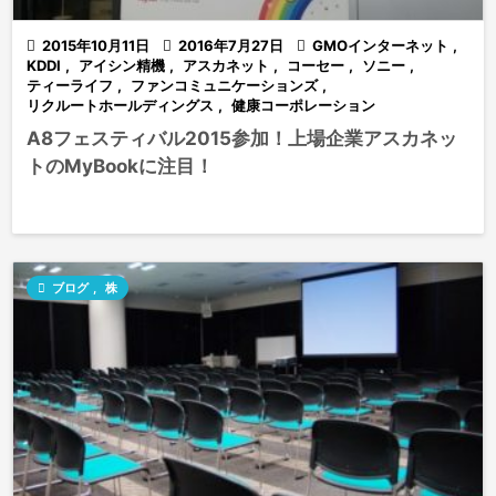

2015年10月11日

2016年7月27日

GMOインターネット
,
KDDI
,
アイシン精機
,
アスカネット
,
コーセー
,
ソニー
,
ティーライフ
,
ファンコミュニケーションズ
,
リクルートホールディングス
,
健康コーポレーション
A8フェスティバル2015参加！上場企業アスカネッ
トのMyBookに注目！

ブログ
,
株