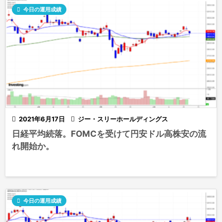

今日の運用成績

2021年6月17日

ジー・スリーホールディングス
日経平均続落。FOMCを受けて円安ドル高株安の流
れ開始か。

今日の運用成績