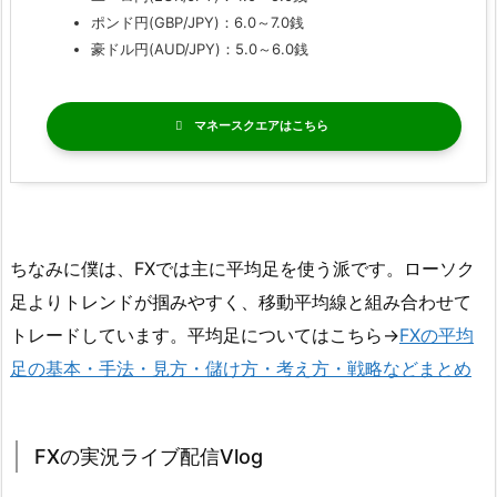
ポンド円(GBP/JPY)：6.0～7.0銭
豪ドル円(AUD/JPY)：5.0～6.0銭
マネースクエア
ちなみに僕は、FXでは主に平均足を使う派です。ローソク
足よりトレンドが掴みやすく、移動平均線と組み合わせて
トレードしています。平均足についてはこちら→
FXの平均
足の基本・手法・見方・儲け方・考え方・戦略などまとめ
FXの実況ライブ配信Vlog