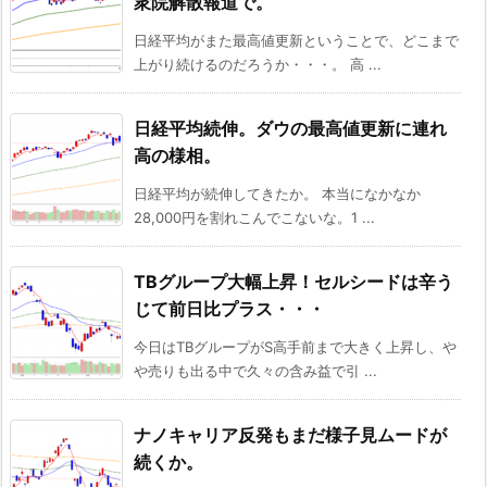
衆院解散報道で。
日経平均がまた最高値更新ということで、どこまで
上がり続けるのだろうか・・・。 高 ...
日経平均続伸。ダウの最高値更新に連れ
高の様相。
日経平均が続伸してきたか。 本当になかなか
28,000円を割れこんでこないな。1 ...
TBグループ大幅上昇！セルシードは辛う
じて前日比プラス・・・
今日はTBグループがS高手前まで大きく上昇し、や
や売りも出る中で久々の含み益で引 ...
ナノキャリア反発もまだ様子見ムードが
続くか。