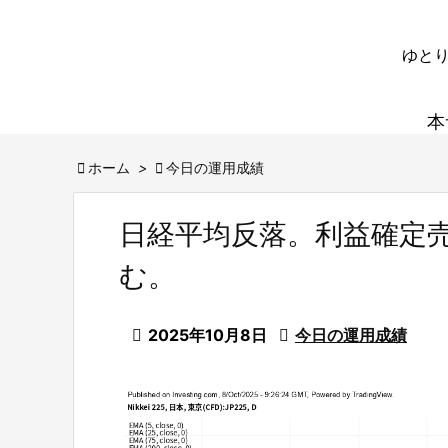
ゆとり
本

ホーム
>

今日の運用成績
日経平均反落。利益確定
む。

2025年10月8日

今日の運用成績