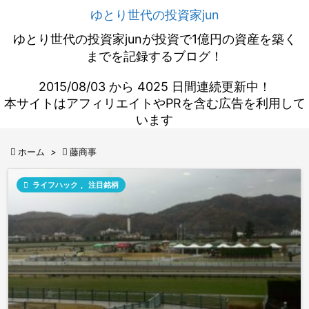
ゆとり世代の投資家jun
ゆとり世代の投資家junが投資で1億円の資産を築く
までを記録するブログ！
2015/08/03 から 4025 日間連続更新中！
本サイトはアフィリエイトやPRを含む広告を利用して
います

ホーム
>

藤商事

ライフハック
,
注目銘柄