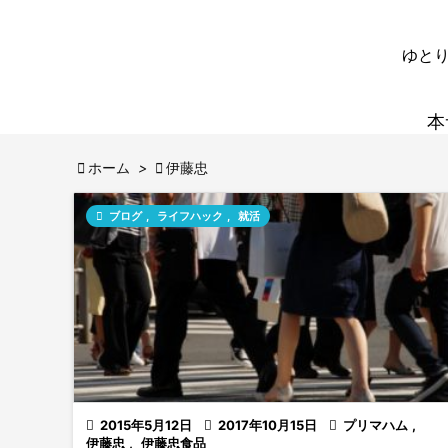
ゆとり
本

ホーム
>

伊藤忠

ブログ
,
ライフハック
,
就活

2015年5月12日

2017年10月15日

プリマハム
,
伊藤忠
,
伊藤忠食品