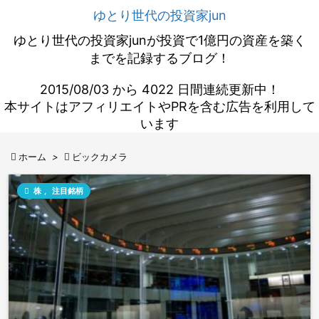
ゆとり世代の投資家jun
ゆとり世代の投資家junが投資で1億円の資産を築く
までを記録するブログ！
2015/08/03 から 4022 日間連続更新中！
本サイトはアフィリエイトやPRを含む広告を利用して
います

ホーム
>

ビックカメラ

株
,
注目銘柄