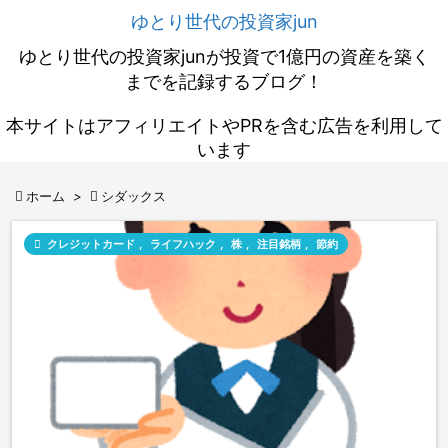
ゆとり世代の投資家jun
ゆとり世代の投資家junが投資で1億円の資産を築く
までを記録するブログ！
本サイトはアフィリエイトやPRを含む広告を利用して
います

ホーム
>

シダックス

クレジットカード
,
ライフハック
,
株
,
注目銘柄
,
節約