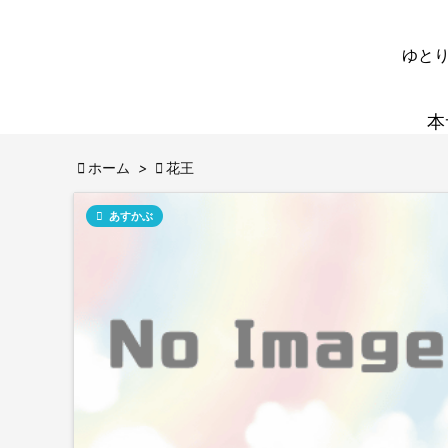
ゆとり
本

ホーム
>

花王

あすかぶ