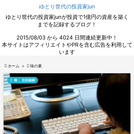
ゆとり世代の投資家jun
ゆとり世代の投資家junが投資で1億円の資産を築く
までを記録するブログ！
2015/08/03 から 4024 日間連続更新中！
本サイトはアフィリエイトやPRを含む広告を利用して
います

ホーム
>

味の素

株
,
注目銘柄