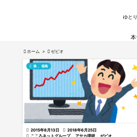
ゆとり
本

ホーム
>

ゼビオ

株
,
福島

2015年8月13日

2018年6月25日

こころネットグループ
,
アサカ理研
,
ゼビオ
,