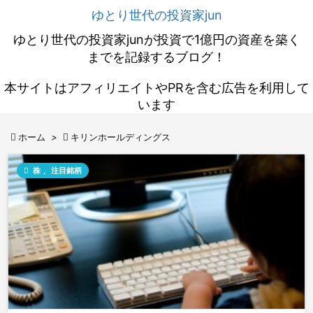
ゆとり世代の投資家jun
ゆとり世代の投資家junが投資で1億円の資産を築く
までを記録するブログ！
本サイトはアフィリエイトやPRを含む広告を利用して
います

ホーム
>

キリンホールディングス

株
,
注目銘柄