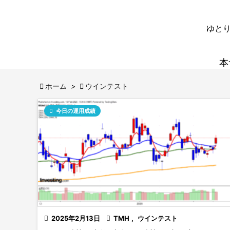
ゆとり
本

ホーム
>

ウインテスト

今日の運用成績

2025年2月13日

TMH
,
ウインテスト