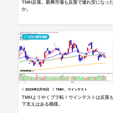
TMH反落。新興市場も反落で連れ安になっ
か。

今日の運用成績

2025年2月10日

TMH
,
ウインテスト
TMHようやくプラ転！ウインテストは反落
下支えはある模様。