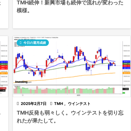
た
TMH続伸！新興市場も続伸で流れが変わった
模様。

今日の運用成績

2025年2月7日

TMH
,
ウインテスト
も
TMH反発も弱々しく。ウインテストを切り忘
れたが果たして。