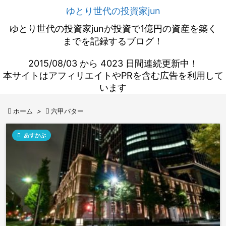
ゆとり世代の投資家jun
ゆとり世代の投資家junが投資で1億円の資産を築く
までを記録するブログ！
2015/08/03 から 4023 日間連続更新中！
本サイトはアフィリエイトやPRを含む広告を利用して
います

ホーム
>

六甲バター

あすかぶ