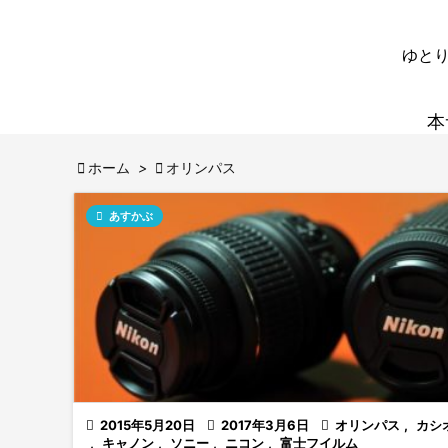
ゆとり
本

ホーム
>

オリンパス

あすかぶ

2015年5月20日

2017年3月6日

オリンパス
,
カシ
,
キャノン
,
ソニー
,
ニコン
,
富士フイルム