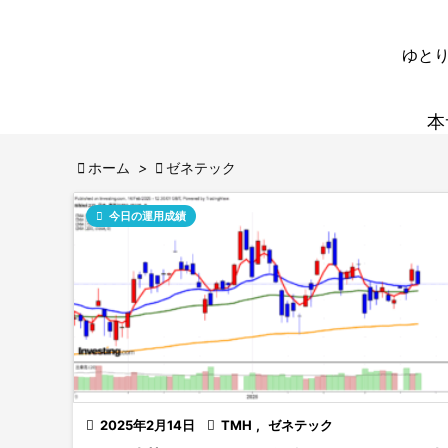
ゆとり
本

ホーム
>

ゼネテック

今日の運用成績

2025年2月14日

TMH
,
ゼネテック